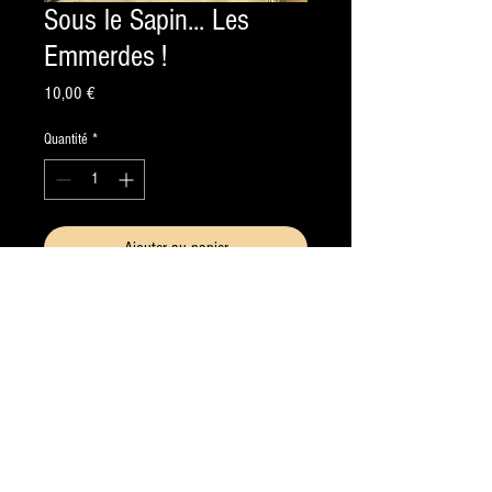
Sous le Sapin... Les
Emmerdes !
Prix
10,00 €
Quantité
*
Ajouter au panier
Commander et payer
Comment le réveillon tranquille d'une
famille bourgeoise va être troublé par la
venue d'une invitée inattendue... Et
encombrante.