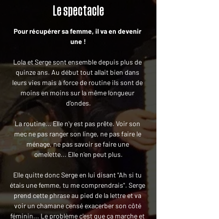
Le spectacle
Pour récupérer sa femme, il va en devenir 
une !
Lola et Serge sont ensemble depuis plus de 
quinze ans. Au début tout allait bien dans 
leurs vies mais à force de routine ils sont de 
moins en moins sur la même longueur 
d'ondes.
La routine... Elle n'y est pas prête. Voir son 
mec ne pas ranger son linge, ne pas faire le 
ménage, ne pas savoir se faire une 
omelette... Elle n'en peut plus.
Elle quitte donc Serge en lui disant "Ah si tu 
étais une femme, tu me comprendrais". Serge 
prend cette phrase au pied de la lettre et va 
voir un chamane censé exacerber son côté 
féminin... Le problème c'est que ça marche et 