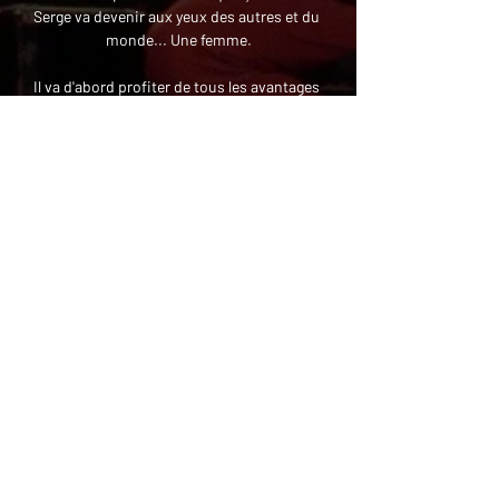
Serge va devenir aux yeux des autres et du 
monde... Une femme.
Il va d'abord profiter de tous les avantages 
que lui procure le fait d'être une femme... 
Mais peut-on se cacher éternellement…
Afficher plus
Partager cet événement
Retour
Politique de
Politique de cookies
Mentions légales
© 2025 MLPRO