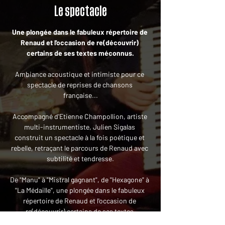
Le spectacle
Une plongée dans le fabuleux répertoire de 
Renaud et l'occasion de re(découvrir) 
certains de ses textes méconnus.
Ambiance acoustique et intimiste pour ce 
spectacle de reprises de chansons 
française...
Accompagné d'Etienne Champollion, artiste 
multi-instrumentiste, Julien Sigalas 
construit un spectacle à la fois poétique et 
rebelle, retraçant le parcours de Renaud avec 
subtilité et tendresse.
De "Manu" à "Mistral gagnant", de "Hexagone" à 
"La Médaille", une plongée dans le fabuleux 
répertoire de Renaud et l'occasion de 
re(découvrir) certains de ses textes 
méconnus.