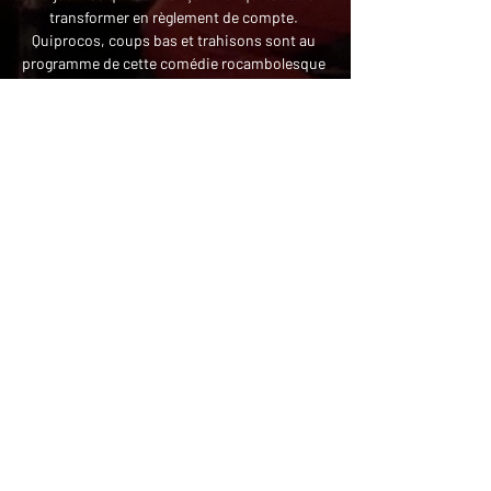
transformer en règlement de compte. 
Quiprocos, coups bas et trahisons sont au 
programme de cette comédie rocambolesque 
où un simple billet de 50 euros…
Afficher plus
Partager cet événement
Retour
Politique de
Politique de cookies
Mentions légales
© 2025 MLPRO
confidentialité
Avent - List