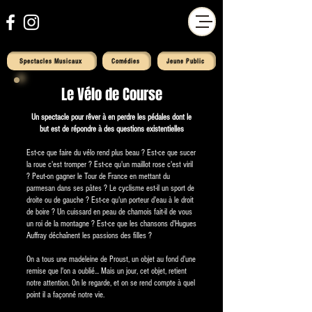
Spectacles Musicaux
Comédies
Jeune Public
Le Vélo de Course
Un spectacle pour rêver à en perdre les pédales dont le
but est de répondre à des questions existentielles
Est-ce que faire du vélo rend plus beau ? Est-ce que sucer
la roue c'est tromper ? Est-ce qu'un maillot rose c'est viril
? Peut-on gagner le Tour de France en mettant du
parmesan dans ses pâtes ? Le cyclisme est-il un sport de
droite ou de gauche ? Est-ce qu'un porteur d'eau à le droit
de boire ? Un cuissard en peau de chamois fait-il de vous
un roi de la montagne ? Est-ce que les chansons d'Hugues
Auffray déchaînent les passions des filles ?
On a tous une madeleine de Proust, un objet au fond d'une
remise que l'on a oublié... Mais un jour, cet objet, retient
notre attention. On le regarde, et on se rend compte à quel
point il a façonné notre vie.