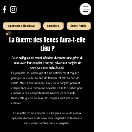
Spectacles Musicaux
Comédies
Jeune Public
La Guerre des Sexes Aura-t-elle
Lieu ?
Deux collègues de travail décident d'entamer une grève du
sexe avec leur conjoint. Leur but, priver leur conjoint de
sexe pour être enfin écouté.
En parallèle, ils s'astreignent à un entraînement régulier
pour que lui éveille sa part de féminité et elle sa part de
virilité. Mais à tout moment, eux et leur conjoint peuvent
craquer face à la frustration sexuelle. Et la frustration peut
conduire à des comportements bizarres et excessifs...
Dans cette guerre du sexe, les couples sont mis à rude
épreuve.
Le résultat ? Une comédie sur les joies de la vie à deux
qui parle d'amour et de sexe avec originalité et tendresse
sans jamais tomber dans la vulgarité...