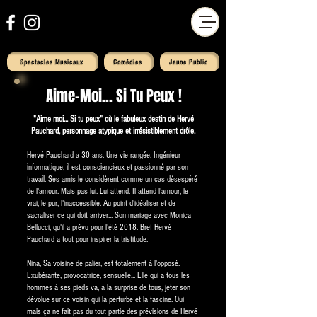
Spectacles Musicaux
Comédies
Jeune Public
Aime-Moi... Si Tu Peux !
"Aime moi... Si tu peux" où le fabuleux destin de Hervé
Pauchard, personnage atypique et irrésistiblement drôle.
Hervé Pauchard a 30 ans. Une vie rangée. Ingénieur
informatique, il est consciencieux et passionné par son
travail. Ses amis le considèrent comme un cas désespéré
de l'amour. Mais pas lui. Lui attend. Il attend l'amour, le
vrai, le pur, l'inaccessible. Au point d'idéaliser et de
sacraliser ce qui doit arriver... Son mariage avec Monica
Bellucci, qu'il a prévu pour l'été 2018. Bref Hervé
Pauchard a tout pour inspirer la tristitude.
Nina, Sa voisine de palier, est totalement à l'opposé.
Exubérante, provocatrice, sensuelle... Elle qui a tous les
hommes à ses pieds va, à la surprise de tous, jeter son
dévolue sur ce voisin qui la perturbe et la fascine. Oui
mais ça ne fait pas du tout partie des prévisions de Hervé